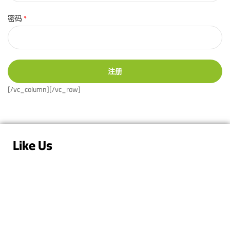
密码
*
注册
[/vc_column][/vc_row]
Like Us